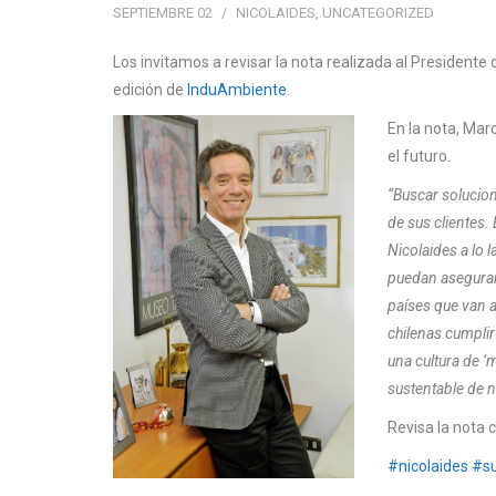
SEPTIEMBRE 02
NICOLAIDES
,
UNCATEGORIZED
Los invitamos a revisar la nota realizada al Presidente 
edición de
InduAmbiente
.
En la nota, Mar
el futuro.
“Buscar solucio
de sus clientes.
Nicolaides a lo 
puedan asegurar
países que van 
chilenas cumpli
una cultura de ‘
sustentable de n
Revisa la nota 
#
nicolaides
#
s