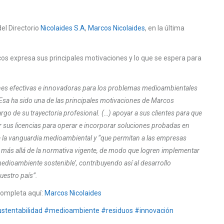
del Directorio
Nicolaides S.A
,
Marcos Nicolaides
, en la última
cos expresa sus principales motivaciones y lo que se espera para
nes efectivas e innovadoras para los problemas medioambientales
 Esa ha
sido una de las principales motivaciones de Marcos
largo de su trayectoria profesional. (…) apoyar a sus clientes para que
 sus licencias para operar e incorporar soluciones probadas en
a la vanguardia medioambiental y “que permitan a las empresas
r más allá de la normativa vigente, de modo que logren implementar
medioambiente sostenible’, contribuyendo así al desarrollo
uestro país”.
completa aquí:
Marcos Nicolaides
ustentabilidad
#
medioambiente
#
residuos
#
innovación