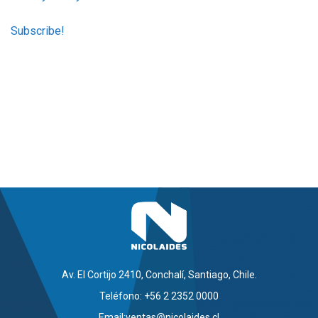
Av. El Cortijo 2410, Conchalí, Santiago, Chile.
Teléfono: +56 2 2352 0000
Email:
ventas@nicolaides.cl