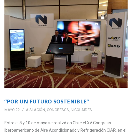
“POR UN FUTURO SOSTENIBLE”
MAYO 22
AISLACIÓN
,
CONGRESOS
,
NICOLAIDES
Entre el 8 y 10 de mayo se realizó en Chile el XV Congreso
Iberoamericano de Aire Acondicionado y Refrigeración CIAR, en el