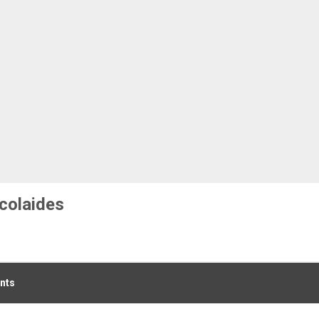
colaides
nts