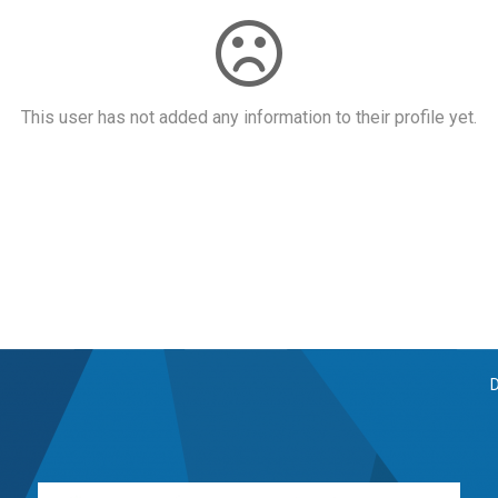
This user has not added any information to their profile yet.