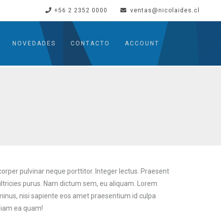
+56 2 2352 0000
ventas@nicolaides.cl
NOVEDADES
CONTACTO
ACCOUNT
corper pulvinar neque porttitor. Integer lectus. Praesent
l ultricies purus. Nam dictum sem, eu aliquam. Lorem
, minus, nisi sapiente eos amet praesentium id culpa
eniam ea quam!