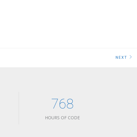
NEXT
768
HOURS OF CODE